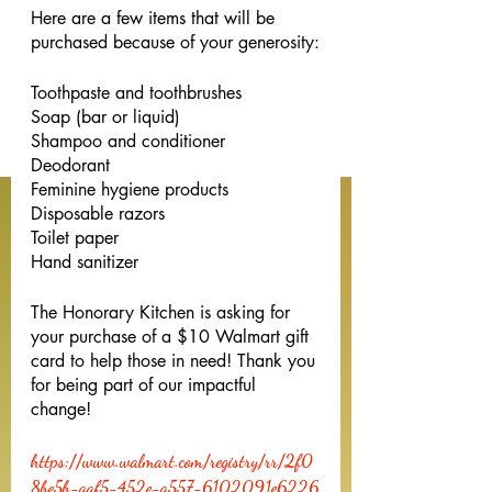
Here are a few items that will be 
purchased because of your generosity:
Toothpaste and toothbrushes
Soap (bar or liquid)
Shampoo and conditioner
Deodorant
Feminine hygiene products
Disposable razors
Toilet paper
Hand sanitizer
The Honorary Kitchen is asking for 
your purchase of a $10 Walmart gift 
card to help those in need! Thank you 
for being part of our impactful 
change!
https://www.walmart.com/registry/rr/2f0
8be5b-aaf5-452e-a557-6102091e6226