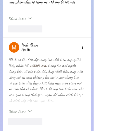
mục phân chia rõ ràng nên không bị rối mắt
Show More
Like
Reply
Michi Alcacio
Apr 16
Mình có lần lướt đọc mấy trao đổi trên mạng thì 
thấy nhắc tới 
xx88k1 com
trong lúc mọi người 
đang bàn về các trận đấu hay nhất hôm nay, nên 
cũng mở ra xem thtrong lúc mọi người đang bàn 
về các trận đấu hay nhất hôm nay, nên cũng mở 
ra xem thử cho biết. Mình không tìm hiểu sâu, chỉ 
xem qua trong thời gian ngắn để nhìn cách bố cục 
và cách sắp xếp các mục như…
Show More
Like
Reply