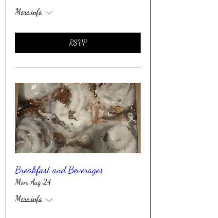
More info
RSVP
Breakfast and Beverages
Mon, Aug 24
More info