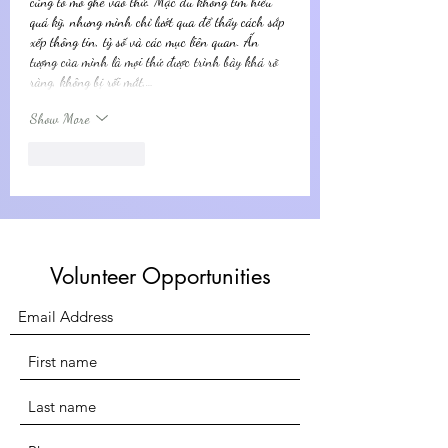
cũng tò mò ghé vào thử. Mặc dù không tìm hiểu 
quá kỹ, nhưng mình chỉ lướt qua để thấy cách sắp 
xếp thông tin, tỷ số và các mục liên quan. Ấn 
tượng của mình là mọi thứ được trình bày khá rõ 
ràng, không bị rối mắt,…
Show More
Like
Reply
Volunteer Opportunities