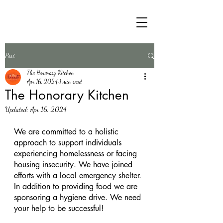
Post
The Honorary Kitchen
Apr 16, 2024
1 min read
The Honorary Kitchen
Updated:
Apr 16, 2024
We are committed to a holistic 
approach to support individuals 
experiencing homelessness or facing 
housing insecurity. We have joined 
efforts with a local emergency shelter. 
In addition to providing food we are 
sponsoring a hygiene drive. We need 
your help to be successful!