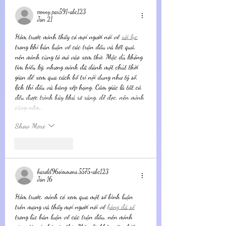
penny.par591+abc123
Jan 21
Hôm trước mình thấy có mọi người nói về 
xôi lạc
trong khi bàn luận về các trận đấu và kết quả, 
nên mình cũng tò mò vào xem thử. Mặc dù không 
tìm hiểu kỹ, nhưng mình đã dành một chút thời 
gian để xem qua cách bố trí nội dung như tỷ số, 
lịch thi đấu và bảng xếp hạng. Cảm giác là tất cả 
đều được trình bày khá rõ ràng, dễ đọc, nên mình 
cũng nắm…
Show More
Like
Reply
harold96simmons.5575+abc123
Jan 16
Hôm trước, mình có xem qua một số bình luận 
trên mạng và thấy mọi người nói về 
bóng đá số
trong lúc bàn luận về các trận đấu, nên mình 